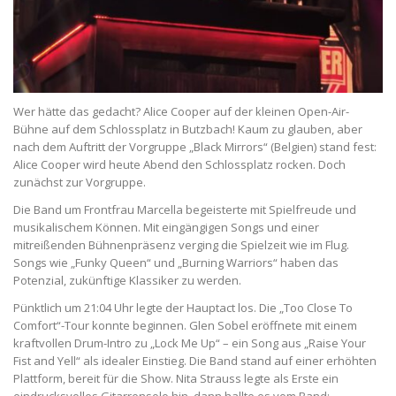
Wer hätte das gedacht? Alice Cooper auf der kleinen Open-Air-
Bühne auf dem Schlossplatz in Butzbach! Kaum zu glauben, aber
nach dem Auftritt der Vorgruppe „Black Mirrors“ (Belgien) stand fest:
Alice Cooper wird heute Abend den Schlossplatz rocken. Doch
zunächst zur Vorgruppe.
Die Band um Frontfrau Marcella begeisterte mit Spielfreude und
musikalischem Können. Mit eingängigen Songs und einer
mitreißenden Bühnenpräsenz verging die Spielzeit wie im Flug.
Songs wie „Funky Queen“ und „Burning Warriors“ haben das
Potenzial, zukünftige Klassiker zu werden.
Pünktlich um 21:04 Uhr legte der Hauptact los. Die „Too Close To
Comfort“-Tour konnte beginnen. Glen Sobel eröffnete mit einem
kraftvollen Drum-Intro zu „Lock Me Up“ – ein Song aus „Raise Your
Fist and Yell“ als idealer Einstieg. Die Band stand auf einer erhöhten
Plattform, bereit für die Show. Nita Strauss legte als Erste ein