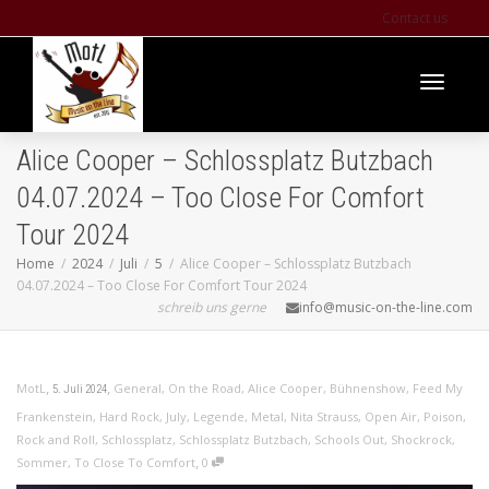
Contact us
Toggle
Alice Cooper – Schlossplatz Butzbach
04.07.2024 – Too Close For Comfort
navigati
Tour 2024
Home
2024
Juli
5
Alice Cooper – Schlossplatz Butzbach
04.07.2024 – Too Close For Comfort Tour 2024
schreib uns gerne
info@music-on-the-line.com
,
,
MotL
General
,
On the Road
,
Alice Cooper
,
Bühnenshow
,
Feed My
5. Juli 2024
Frankenstein
,
Hard Rock
,
July
,
Legende
,
Metal
,
Nita Strauss
,
Open Air
,
Poison
,
Rock and Roll
,
Schlossplatz
,
Schlossplatz Butzbach
,
Schools Out
,
Shockrock
,
,
Sommer
,
To Close To Comfort
0