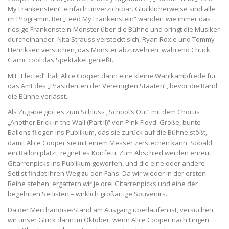
My Frankenstein“ einfach unverzichtbar. Glücklicherweise sind alle
im Programm. Bei „Feed My Frankenstein“ wandert wie immer das
riesige Frankenstein-Monster über die Bühne und bringt die Musiker
durcheinander: Nita Strauss versteckt sich, Ryan Roxie und Tommy
Henriksen versuchen, das Monster abzuwehren, während Chuck
Garric cool das Spektakel genießt.
Mit „Elected“ hält Alice Cooper dann eine kleine Wahlkampfrede für
das Amt des „Präsidenten der Vereinigten Staaten“, bevor die Band
die Bühne verlässt.
Als Zugabe gibt es zum Schluss „School’s Out“ mit dem Chorus
„Another Brick in the Wall (Part II)“ von Pink Floyd. Große, bunte
Ballons fliegen ins Publikum, das sie zurück auf die Bühne stößt,
damit Alice Cooper sie mit einem Messer zerstechen kann. Sobald
ein Ballon platzt, regnet es Konfetti. Zum Abschied werden erneut
Gitarrenpicks ins Publikum geworfen, und die eine oder andere
Setlist findet ihren Weg zu den Fans. Da wir wieder in der ersten
Reihe stehen, ergattern wir je drei Gitarrenpicks und eine der
begehrten Setlisten – wirklich großartige Souvenirs.
Da der Merchandise-Stand am Ausgang überlaufen ist, versuchen
wir unser Glück dann im Oktober, wenn Alice Cooper nach Lingen