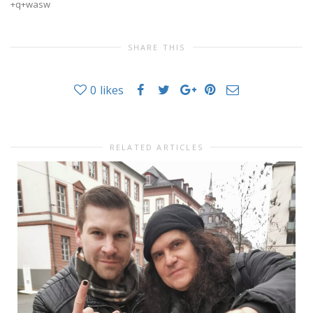
+q+wasw
SHARE THIS
0
likes
RELATED ARTICLES