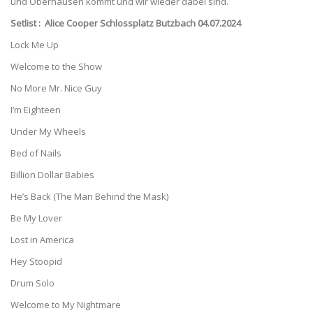
und Oberhausen kommt und wir wieder dabei sind.
Setlist : Alice Cooper Schlossplatz Butzbach 04.07.2024
Lock Me Up
Welcome to the Show
No More Mr. Nice Guy
I’m Eighteen
Under My Wheels
Bed of Nails
Billion Dollar Babies
He’s Back (The Man Behind the Mask)
Be My Lover
Lost in America
Hey Stoopid
Drum Solo
Welcome to My Nightmare