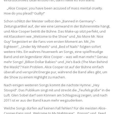
eindrucksvolles Gitarrensolo hin, dann hallte es vom Band:
„Alice Cooper, you have been accused of mass mental cruelty.
How do you plead? Guilty!“
Schon schlitzt der Meister selbst den „Banned in Germany“-
Zeitungsartikel auf, der wie eine Leinwand in der Bühnenmitte hängt,
und Alice Cooper betritt die Bühne. Das Make-up sitzt perfekt, und
mit Klassikern wie „Welcome to the Show“ und „No More Mr. Nice
Guy“ begeistert er die Fans vom ersten Moment an. Mit „I’m
Eighteen“, „Under My Wheels“ und „Bed of Nails“ folgten sofort
weitere Hits. Ein wahres Feuerwerk an Songs, eine spielfreudige
Band und ein legendärer Alice Cooper – was will man mehr? Genau:
mehr Songs! „Billion Dollar Babies“ und „He’s Back (The Man Behind
the Mask)“? Kein Problem. Alice Cooper ist auf der Bühne einfach
überall und versprüht Energie pur, während die Band alles gibt, um
die Show zu einem Highlight zu machen.
Nach einigen weiteren Songs kommt die nächste Hymne: „Hey
Stoopid“. Das Publikum singt mit und streckt die „Teufelsgrüße“ in die
Luft. Glen Sobel darf sein Können am Schlagzeug zeigen, und nach
2011 ist er aus der Band kaum mehr wegzudenken.
Welche Songs dürfen auf keinen Fall fehlen? Für die meisten Alice-
Cooper-Fans sind „Welcome to My Nightmare“, „Poison“ und „Feed