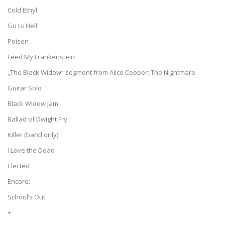
Cold Ethyl
Go to Hell
Poison
Feed My Frankenstein
„The Black Widow“ segment from Alice Cooper: The Nightmare
Guitar Solo
Black Widow Jam
Ballad of Dwight Fry
Killer (band only)
I Love the Dead
Elected
Encore:
School’s Out
+