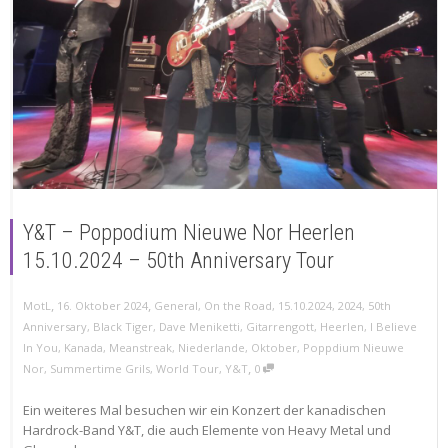
Y&T – Poppodium Nieuwe Nor Heerlen
15.10.2024 – 50th Anniversary Tour
,
,
MotL
16. Oktober 2024
General
,
On the Road
,
15.10.2024
,
2024
,
50th
Anniversary
,
Black Tiger
,
Dave Meniketti
,
Gitarrengott
,
Heerlen
,
I Believe
In You
,
Kanada
,
Meanstreak
,
Niederlande
,
Oktober
,
Poppdium Nieuwe
,
Nor
,
Summertime Grils
,
World Tour
,
Y&T
0
Ein weiteres Mal besuchen wir ein Konzert der kanadischen
Hardrock-Band Y&T, die auch Elemente von Heavy Metal und