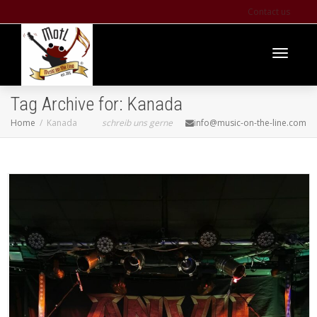
Contact us
Toggle
Tag Archive for: Kanada
Home
Kanada
schreib uns gerne
info@music-on-the-line.com
navigati