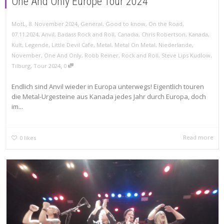
One And Only Europe Tour 2024
,
,
MotL
8. November 2024
General
,
Good to know
,
On the Road
,
07.11.2024
,
Anvil
,
Badass Rock and Roll
,
Canadia
,
Chris Robertson
,
Kanada
,
Kult
,
Legende
,
Little Devil Cafe
,
Metal
,
Metal On Metal
,
Niederlande
,
November
,
One And Only
,
Robb Reiner
,
Rock and Roll
,
Steve Lips Kudlow
,
,
Tilburg
,
Tour 2024
0
Endlich sind Anvil wieder in Europa unterwegs! Eigentlich touren
die Metal-Urgesteine aus Kanada jedes Jahr durch Europa, doch
im...
Read more
0
likes