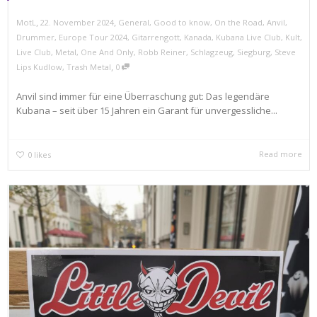
,
,
MotL
22. November 2024
General
,
Good to know
,
On the Road
,
Anvil
,
Drummer
,
Europe Tour 2024
,
Gitarrengott
,
Kanada
,
Kubana Live Club
,
Kult
,
Live Club
,
Metal
,
One And Only
,
Robb Reiner
,
Schlagzeug
,
Siegburg
,
Steve
,
Lips Kudlow
,
Trash Metal
0
Anvil sind immer für eine Überraschung gut: Das legendäre
Kubana – seit über 15 Jahren ein Garant für unvergessliche...
Read more
0
likes