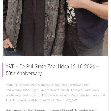
Y&T – De Pul Grote Zaal Uden 12.10.2024 –
50th Anniversary
,
,
MotL
13. Oktober 2024
General
,
On the Road
,
12.10.2024
,
50th
Anniversary
,
Black Tiger
,
Dave Meniketti
,
De Pul
,
Forever
,
Glam Rock
,
Grote Zaal
,
Hard Rock
,
I Believe In You
,
Kanada
,
Metal
,
Oktober
,
Rock and
,
Roll
,
Summertime Girls
,
Uden
,
World Tour
,
Y&T
0
Nach mehr als fünf Jahren kommen Y&T endlich wieder nach