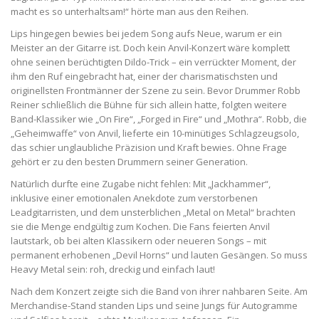
macht es so unterhaltsam!“ hörte man aus den Reihen.
Lips hingegen bewies bei jedem Song aufs Neue, warum er ein
Meister an der Gitarre ist. Doch kein Anvil-Konzert wäre komplett
ohne seinen berüchtigten Dildo-Trick – ein verrückter Moment, der
ihm den Ruf eingebracht hat, einer der charismatischsten und
originellsten Frontmänner der Szene zu sein. Bevor Drummer Robb
Reiner schließlich die Bühne für sich allein hatte, folgten weitere
Band-Klassiker wie „On Fire“, „Forged in Fire“ und „Mothra“. Robb, die
„Geheimwaffe“ von Anvil, lieferte ein 10-minütiges Schlagzeugsolo,
das schier unglaubliche Präzision und Kraft bewies. Ohne Frage
gehört er zu den besten Drummern seiner Generation.
Natürlich durfte eine Zugabe nicht fehlen: Mit „Jackhammer“,
inklusive einer emotionalen Anekdote zum verstorbenen
Leadgitarristen, und dem unsterblichen „Metal on Metal“ brachten
sie die Menge endgültig zum Kochen. Die Fans feierten Anvil
lautstark, ob bei alten Klassikern oder neueren Songs – mit
permanent erhobenen „Devil Horns“ und lauten Gesängen. So muss
Heavy Metal sein: roh, dreckig und einfach laut!
Nach dem Konzert zeigte sich die Band von ihrer nahbaren Seite. Am
Merchandise-Stand standen Lips und seine Jungs für Autogramme