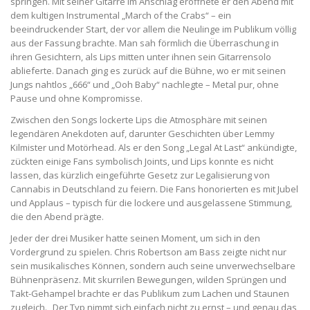
springen. Mit seiner Gitarre im Anschlag eröffnete er den Abend mit
dem kultigen Instrumental „March of the Crabs“ – ein
beeindruckender Start, der vor allem die Neulinge im Publikum völlig
aus der Fassung brachte. Man sah förmlich die Überraschung in
ihren Gesichtern, als Lips mitten unter ihnen sein Gitarrensolo
ablieferte. Danach ging es zurück auf die Bühne, wo er mit seinen
Jungs nahtlos „666“ und „Ooh Baby“ nachlegte – Metal pur, ohne
Pause und ohne Kompromisse.
Zwischen den Songs lockerte Lips die Atmosphäre mit seinen
legendären Anekdoten auf, darunter Geschichten über Lemmy
Kilmister und Motörhead. Als er den Song „Legal At Last“ ankündigte,
zückten einige Fans symbolisch Joints, und Lips konnte es nicht
lassen, das kürzlich eingeführte Gesetz zur Legalisierung von
Cannabis in Deutschland zu feiern. Die Fans honorierten es mit Jubel
und Applaus – typisch für die lockere und ausgelassene Stimmung,
die den Abend prägte.
Jeder der drei Musiker hatte seinen Moment, um sich in den
Vordergrund zu spielen. Chris Robertson am Bass zeigte nicht nur
sein musikalisches Können, sondern auch seine unverwechselbare
Bühnenpräsenz. Mit skurrilen Bewegungen, wilden Sprüngen und
Takt-Gehampel brachte er das Publikum zum Lachen und Staunen
zugleich. „Der Typ nimmt sich einfach nicht zu ernst – und genau das