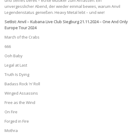
und Selfies bereit – echte Musiker zum Anfassen. Ein
unvergesslicher Abend, der wieder einmal bewies, warum Anvil
Legendenstatus genießen. Heavy Metal lebt – und wie!
Setlist: Anvil – Kubana Live Club Siegburg 21.11.2024 – One And Only
Europe Tour 2024
March of the Crabs
666
Ooh Baby
Legal at Last
Truth Is Dying
Badass Rock ’n‘ Roll
Winged Assassins
Free as the Wind
On Fire
Forged in Fire
Mothra