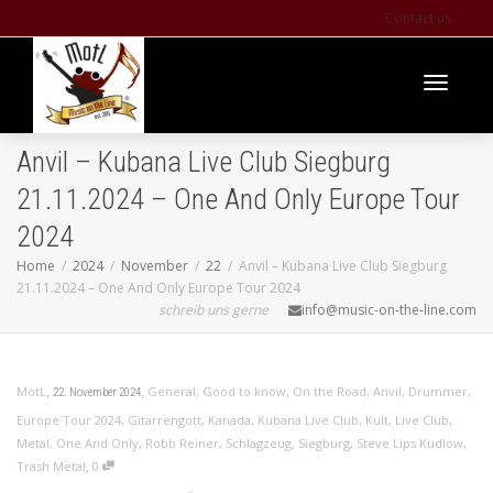
Contact us
Toggle
Anvil – Kubana Live Club Siegburg
21.11.2024 – One And Only Europe Tour
navigati
2024
Home
2024
November
22
Anvil – Kubana Live Club Siegburg
21.11.2024 – One And Only Europe Tour 2024
schreib uns gerne
info@music-on-the-line.com
,
,
MotL
General
,
Good to know
,
On the Road
,
Anvil
,
Drummer
,
22. November 2024
Europe Tour 2024
,
Gitarrengott
,
Kanada
,
Kubana Live Club
,
Kult
,
Live Club
,
Metal
,
One And Only
,
Robb Reiner
,
Schlagzeug
,
Siegburg
,
Steve Lips Kudlow
,
,
Trash Metal
0