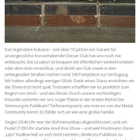
Das legendäre Kubana – seit über 15 Jahren ein Garant für
unvergessliche Konzertabende! Dieser Club hat uns noch nie
enttäuscht. Die Location ist bequem mit öffentlichen Verkehrsmitteln
oder dem Auto erreichbar, und direkt am Club sowie in den
umliegenden Straßen stehen rund 100 Parkplätze zur Verfügung.
Wir hatten allerdings weniger Glück: Dank eines Staus erreichten wir
die Show erst recht spät. Trotzdem schafften wir es pünktlich zum
Beginn von Anvil – und das Beste: Durch unsere rechtzeitigen
Freunde sicherten wir uns sogar Plätze in der ersten Reihe! Die
Stimmung im Publikum? Tiefenentspannt, wie man es von der Metal-
Community kennt. Es fühlte sich an wie eine große Familie.
Gegen 20:40 Uhr war der Bühnenumbau abgeschlossen, und um
Punkt 21:00 Uhr startete Anvil ihre Show – und wie! Frontmann Steve
„Lips“ Kudlow ließ es sich nicht nehmen, direkt ins Publikum zu