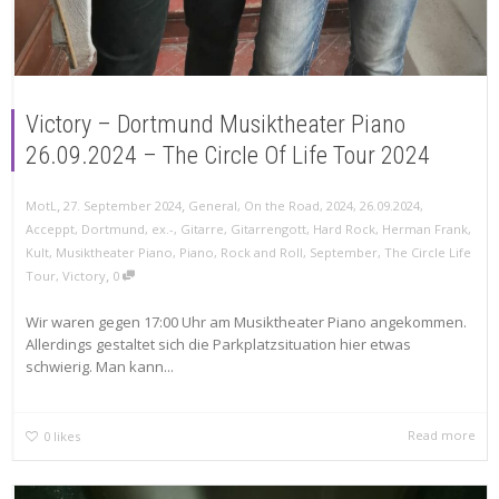
Victory – Dortmund Musiktheater Piano
26.09.2024 – The Circle Of Life Tour 2024
,
,
MotL
27. September 2024
General
,
On the Road
,
2024
,
26.09.2024
,
Acceppt
,
Dortmund
,
ex.-
,
Gitarre
,
Gitarrengott
,
Hard Rock
,
Herman Frank
,
Kult
,
Musiktheater Piano
,
Piano
,
Rock and Roll
,
September
,
The Circle Life
,
Tour
,
Victory
0
Wir waren gegen 17:00 Uhr am Musiktheater Piano angekommen.
Allerdings gestaltet sich die Parkplatzsituation hier etwas
schwierig. Man kann...
Read more
0
likes