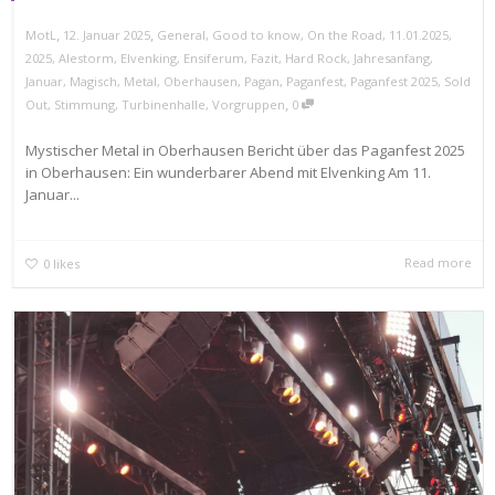
,
,
MotL
12. Januar 2025
General
,
Good to know
,
On the Road
,
11.01.2025
,
2025
,
Alestorm
,
Elvenking
,
Ensiferum
,
Fazit
,
Hard Rock
,
Jahresanfang
,
Januar
,
Magisch
,
Metal
,
Oberhausen
,
Pagan
,
Paganfest
,
Paganfest 2025
,
Sold
,
Out
,
Stimmung
,
Turbinenhalle
,
Vorgruppen
0
Mystischer Metal in Oberhausen Bericht über das Paganfest 2025
in Oberhausen: Ein wunderbarer Abend mit Elvenking Am 11.
Januar...
Read more
0
likes