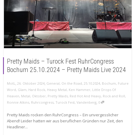
Pretty Maids – Turock Fest RuhrCongress
Bochum 25.10.2024 – Pretty Maids Live 2024
,
,
MotL
26. Oktober 2024
General
,
On the Road
,
25.10.2024
,
Bochum
,
Future
Word
,
Glam
,
Hard Rock
,
Heavy Metal
,
Ken Hammer
,
Little Drops Of
Heaven
,
Metal
,
Oktober
,
Pretty Maids
,
Red Hot And Heavy
,
Rock and Roll
,
,
Ronnie Atkins
,
Ruhrcongress
,
Turock Fest
,
Vandenberg
0
Pretty Maids rocken den RuhrCongress – Ein unvergesslicher
Abend! Leider hatten wir aus beruflichen Gründen nur Zeit, den
Headliner...