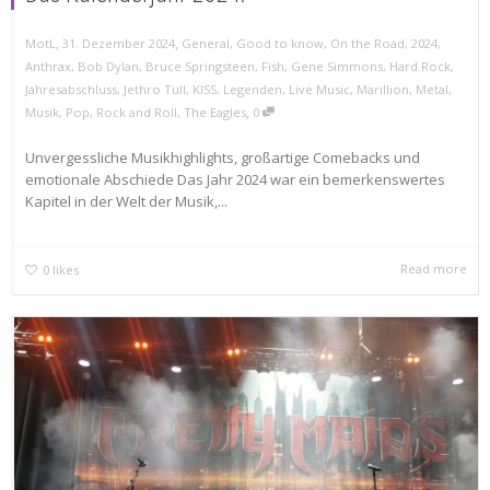
,
,
MotL
31. Dezember 2024
General
,
Good to know
,
On the Road
,
2024
,
Anthrax
,
Bob Dylan
,
Bruce Springsteen
,
Fish
,
Gene Simmons
,
Hard Rock
,
Jahresabschluss
,
Jethro Tull
,
KISS
,
Legenden
,
Live Music
,
Marillion
,
Metal
,
,
Musik
,
Pop
,
Rock and Roll
,
The Eagles
0
Unvergessliche Musikhighlights, großartige Comebacks und
emotionale Abschiede Das Jahr 2024 war ein bemerkenswertes
Kapitel in der Welt der Musik,...
Read more
0
likes