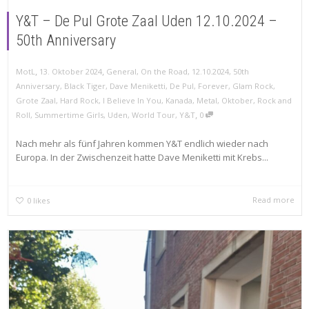
Y&T – De Pul Grote Zaal Uden 12.10.2024 –
50th Anniversary
,
,
MotL
13. Oktober 2024
General
,
On the Road
,
12.10.2024
,
50th
Anniversary
,
Black Tiger
,
Dave Meniketti
,
De Pul
,
Forever
,
Glam Rock
,
Grote Zaal
,
Hard Rock
,
I Believe In You
,
Kanada
,
Metal
,
Oktober
,
Rock and
,
Roll
,
Summertime Girls
,
Uden
,
World Tour
,
Y&T
0
Nach mehr als fünf Jahren kommen Y&T endlich wieder nach
Europa. In der Zwischenzeit hatte Dave Meniketti mit Krebs...
Read more
0
likes