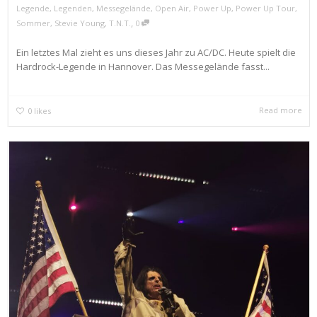
Legende
,
Legenden
,
Messegelände
,
Open Air
,
Power Up
,
Power Up Tour
,
,
Sommer
,
Stevie Young
,
T.N.T.
0
Ein letztes Mal zieht es uns dieses Jahr zu AC/DC. Heute spielt die
Hardrock-Legende in Hannover. Das Messegelände fasst...
Read more
0
likes