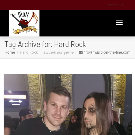
Contact us
Toggle
Tag Archive for: Hard Rock
Home
Hard Rock
schreib uns gerne
info@music-on-the-line.com
navigati