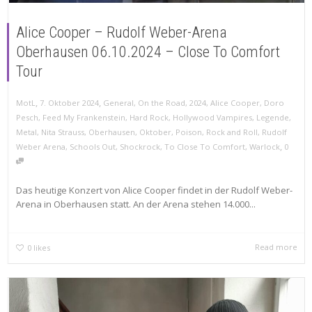
Alice Cooper – Rudolf Weber-Arena
Oberhausen 06.10.2024 – Close To Comfort
Tour
,
,
MotL
7. Oktober 2024
General
,
On the Road
,
2024
,
Alice Cooper
,
Doro
Pesch
,
Feed My Frankenstein
,
Hard Rock
,
Hollywood Vampires
,
Legende
,
Metal
,
Nita Strauss
,
Oberhausen
,
Oktober
,
Poison
,
Rock and Roll
,
Rudolf
,
Weber Arena
,
Schools Out
,
Shockrock
,
To Close To Comfort
,
Warlock
0
Das heutige Konzert von Alice Cooper findet in der Rudolf Weber-
Arena in Oberhausen statt. An der Arena stehen 14.000...
Read more
0
likes