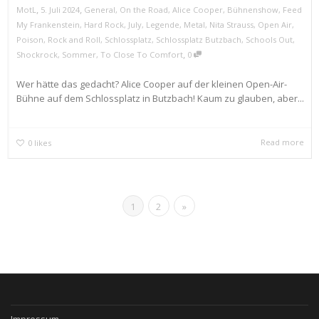
,
,
MotL
5. Juli 2024
General
,
On the Road
,
Alice Cooper
,
Bühnenshow
,
Feed
My Frankenstein
,
Hard Rock
,
July
,
Legende
,
Metal
,
Nita Strauss
,
Open Air
,
Poison
,
Rock and Roll
,
Schlossplatz
,
Schlossplatz Butzbach
,
Schools Out
,
,
Shockrock
,
Sommer
,
To Close To Comfort
0
Wer hätte das gedacht? Alice Cooper auf der kleinen Open-Air-
Bühne auf dem Schlossplatz in Butzbach! Kaum zu glauben, aber...
Read more
0
likes
1
2
»