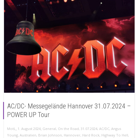
AC/DC- Messegelände Hannover 31.07.2024 –
POWER UP Tour
,
,
MotL
1. August 2024
General
,
On the Road
,
31.07.2024
,
AC/DC
,
Angus
Young
,
Australien
,
Brian Johnson
,
Hannover
,
Hard Rock
,
Highway To Hell
,