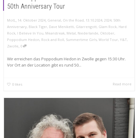
50th Anniversary Tour
,
,
MotL
14. Oktober 2024
General
,
On the Road
,
13.10.2024
,
2024
,
50th
Anniversary
,
Black Tiger
,
Dave Meniketti
,
Gitarrengott
,
Glam Rock
,
Hard
Rock
,
I Believe In You
,
Meanstreak
,
Metal
,
Niederlande
,
Oktober
,
Poppodium Hedon
,
Rock and Roll
,
Summertime Girls
,
World Tour
,
Y&T
,
,
Zwolle
0
Wir erreichen das Poppodium Hedon in Zwolle gegen 15:30 Uhr.
Vor Ort an der Location gibt es rund 50...
Read more
0
likes