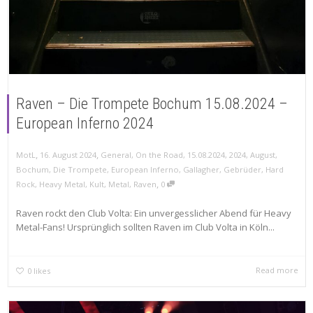
Raven – Die Trompete Bochum 15.08.2024 –
European Inferno 2024
,
,
MotL
16. August 2024
General
,
On the Road
,
15.08.2024
,
2024
,
August
,
Bochum
,
Die Trompete
,
European Inferno
,
Gallagher
,
Gebrüder
,
Hard
,
Rock
,
Heavy Metal
,
Kult
,
Metal
,
Raven
0
Raven rockt den Club Volta: Ein unvergesslicher Abend für Heavy
Metal-Fans! Ursprünglich sollten Raven im Club Volta in Köln...
Read more
0
likes