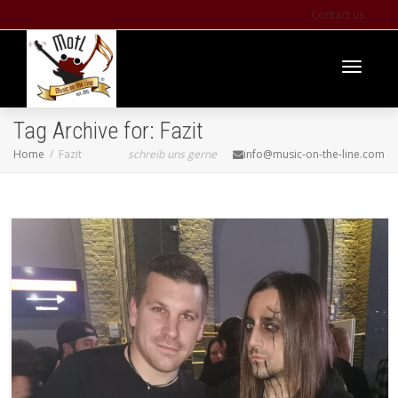
Contact us
Toggle
Tag Archive for: Fazit
Home
Fazit
schreib uns gerne
info@music-on-the-line.com
navigati