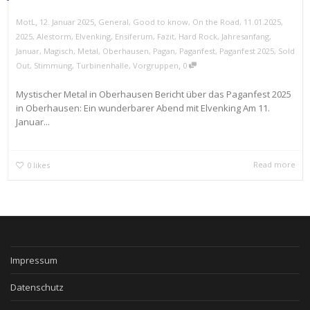
,
,
MotL
12. Januar 2025
General
,
Good to know
,
On the Road
,
11.01.2025
,
2025
,
Alestorm
,
Elvenking
,
Ensiferum
,
Fazit
,
Hard Rock
,
Jahresanfang
,
Januar
,
Magisch
,
Metal
,
Oberhausen
,
Pagan
,
Paganfest
,
Paganfest 2025
,
Sold
,
Out
,
Stimmung
,
Turbinenhalle
,
Vorgruppen
0
Mystischer Metal in Oberhausen Bericht über das Paganfest 2025
in Oberhausen: Ein wunderbarer Abend mit Elvenking Am 11.
Januar...
Read more
0
likes
Impressum
Datenschutz