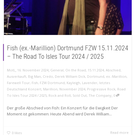
Fish (ex.-Marillion) Dortmund FZW 15.11.2024
– The Road To Isles Tour 2024 / 2025
,
,
MotL
16. November 2024
General
,
On the Road
,
15.11.2024
,
Abschied
,
Ausverkauft
,
Big Man
,
Credo
,
Derek William Dick
,
Dortmund
,
ex.-Marillion
,
Farewell Tour
,
Fish
,
FZW Dortmund
,
Kayleigh
,
Lavender
,
letztes
Deutschland Konzert
,
Marillion
,
November 2024
,
Progressive Rock
,
Road
,
To Isles Tour 2024 / 2025
,
Rock and Roll
,
Sold Out
,
The Company
0
Der große Abschied von Fish: Ein Konzert für die Ewigkeit Der
Moment ist gekommen: Heute Abend wird Derek William...
Read more
0
likes