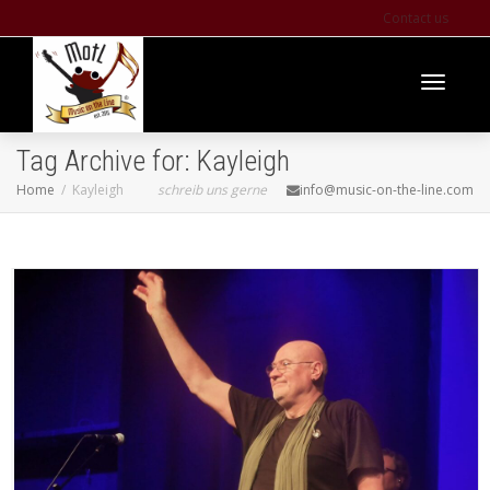
Contact us
Toggle
Tag Archive for: Kayleigh
Home
Kayleigh
schreib uns gerne
info@music-on-the-line.com
navigati