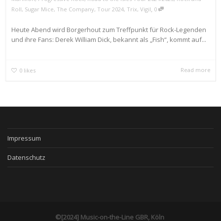
,
Roll
,
Sugar Mice
,
The Company
,
Tour 2024
,
Trix
,
Vigil
0
Heute Abend wird Borgerhout zum Treffpunkt für Rock-Legenden
und ihre Fans: Derek William Dick, bekannt als „Fish“, kommt auf...
Read more
0
likes
Impressum
Datenschutz
©[2024] Music-on-the-Line GBR, Köln