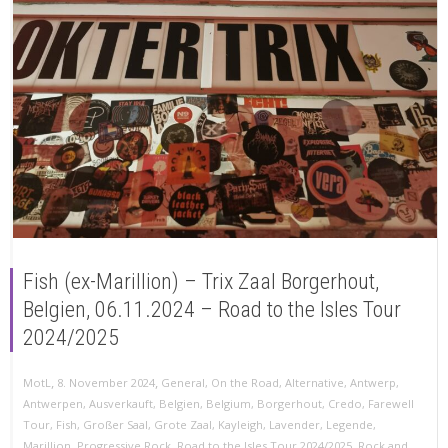
Fish (ex-Marillion) – Trix Zaal Borgerhout,
Belgien, 06.11.2024 – Road to the Isles Tour
2024/2025
,
,
MotL
8. November 2024
General
,
On the Road
,
Alternative
,
Antwerp
,
Antwerpen
,
Ausverkauft
,
Belgien
,
Belgium
,
Borgerhout
,
Credo
,
Farewell
Tour
,
Fish
,
Großer Saal
,
Grote Zaal
,
Kayleigh
,
Lavender
,
Legende
,
Marillion
,
Progressive Rock
,
Road to the Isles Tour 2024/2025
,
Rock and