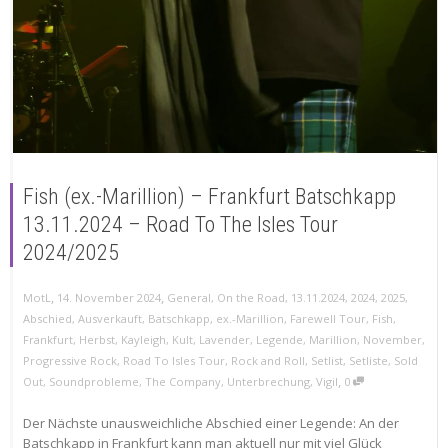
Fish (ex.-Marillion) – Frankfurt Batschkapp
13.11.2024 – Road To The Isles Tour
2024/2025
,
,
MotL
14. November 2024
General
,
On the Road
,
13.11.2024
,
2024
,
2025
,
Abschied
,
Ausverkauft
,
Batschkapp
,
ex.-Marillion
,
Farewell Tour
,
Fish
,
Frankfurt
,
Herbst
,
Kayleigh
,
Kult
,
Lavender
,
Legende
,
Marillion
,
November
,
Progressive Rock
,
Road To Isles Tour
,
Rock and Roll
,
Setlist
,
Setliste
,
Sold
,
Out
,
Soundprobleme
,
The Company
,
Unterbrechung
,
Vigil
0
Der Nächste unausweichliche Abschied einer Legende: An der
Batschkapp in Frankfurt kann man aktuell nur mit viel Glück