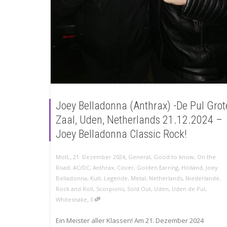
Joey Belladonna (Anthrax) -De Pul Grot
Zaal, Uden, Netherlands 21.12.2024 –
Joey Belladonna Classic Rock!
,
,
MotL
21. Dezember 2024
General
,
Good to know
,
On the
Road
,
AC/DC
,
Anthrax
,
Cover
,
Golden Earring
,
Holland
,
Joey
Belladonna
,
Kult
,
Legende
,
Metal
,
Netherlands
,
Niederlande
,
Rock and Roll
,
Scorpions
,
Sold Out
,
Uden
,
Uden de Pul
,
,
Whitesnake
0
Ein Meister aller Klassen! Am 21. Dezember 2024