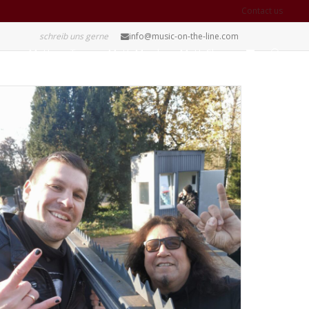
Contact us
schreib uns gerne
info@music-on-the-line.com
MotL on Tour
MotL Merch
MotL Shop