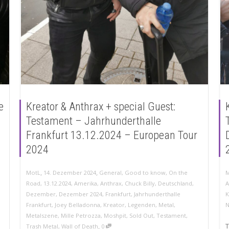
e
Kreator & Anthrax + special Guest:
Testament – Jahrhunderthalle
Frankfurt 13.12.2024 – European Tour
2024
,
,
MotL
14. Dezember 2024
General
,
Good to know
,
On the
M
Road
,
13.12.2024
,
Amerika
,
Anthrax
,
Chuck Billy
,
Deutschland
,
A
Dezember
,
Dezember 2024
,
Frankfurt
,
Jahrhunderthalle
K
Frankfurt
,
Joey Belladonna
,
Kreator
,
Legenden
,
Metal
,
N
Metalszene
,
Mille Petrozza
,
Moshpit
,
Sold Out
,
Testament
,
,
T
Trash Metal
,
Wall of Death
0