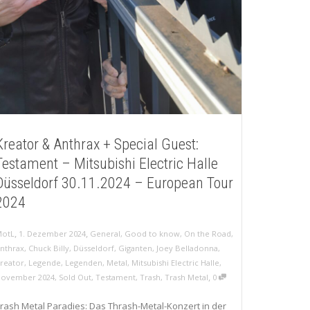
Kreator & Anthrax + Special Guest:
Testament – Mitsubishi Electric Halle
Düsseldorf 30.11.2024 – European Tour
2024
,
,
otL
1. Dezember 2024
General
,
Good to know
,
On the Road
,
nthrax
,
Chuck Billy
,
Düsseldorf
,
Giganten
,
Joey Belladonna
,
reator
,
Legende
,
Legenden
,
Metal
,
Mitsubishi Electric Halle
,
,
ovember 2024
,
Sold Out
,
Testament
,
Trash
,
Trash Metal
0
rash Metal Paradies: Das Thrash-Metal-Konzert in der