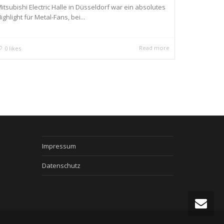
itsubishi Electric Halle in Düsseldorf war ein absolutes
ighlight für Metal-Fans, bei...
Read more
0
likes
Impressum
Datenschutz