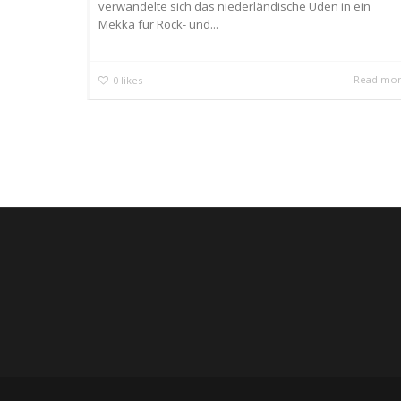
verwandelte sich das niederländische Uden in ein
Mekka für Rock- und...
Read mo
0
likes