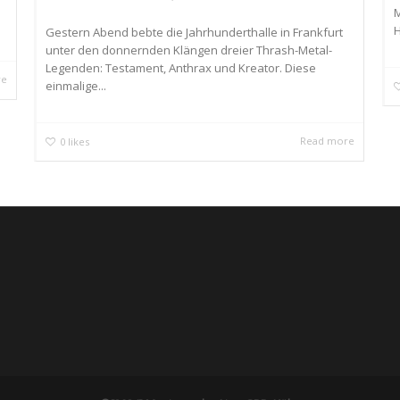
M
H
Gestern Abend bebte die Jahrhunderthalle in Frankfurt
unter den donnernden Klängen dreier Thrash-Metal-
Legenden: Testament, Anthrax und Kreator. Diese
re
einmalige...
Read more
0
likes