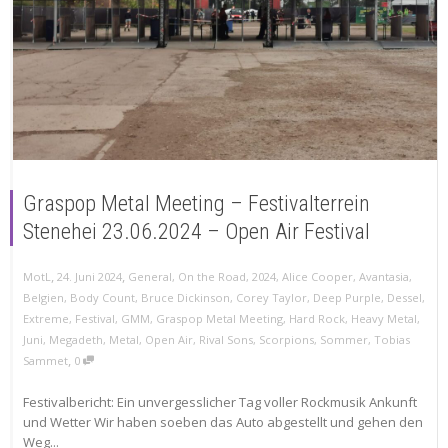
Graspop Metal Meeting – Festivalterrein
Stenehei 23.06.2024 – Open Air Festival
,
,
MotL
24. Juni 2024
General
,
On the Road
,
2024
,
Alice Cooper
,
Avantasia
,
Belgien
,
Body Count
,
Bruce Dickinson
,
Corey Taylor
,
Deep Purple
,
Dessel
,
Extreme
,
Festival
,
GMM
,
Graspop Metal Meeting
,
Hard Rock
,
Heavy Metal
,
Juni
,
Megadeth
,
Metal
,
Open Air
,
Rival Sons
,
Scorpions
,
Sommer
,
Tobias
,
Sammet
0
Festivalbericht: Ein unvergesslicher Tag voller Rockmusik Ankunft
und Wetter Wir haben soeben das Auto abgestellt und gehen den
Weg...