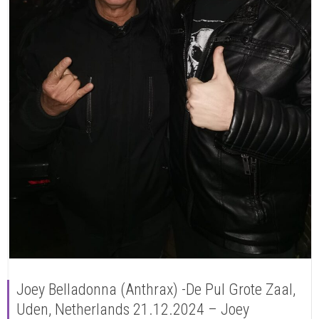
Joey Belladonna (Anthrax) -De Pul Grote Zaal,
Uden, Netherlands 21.12.2024 – Joey