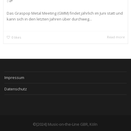
0
Das Graspop Metal Meeting (GMM) findet jährlich im Juni statt und
kann sich in den letzten Jahren über durchweg...
Read more
0
likes
Impressum
Datenschutz
©[2024] Music-on-the-Line GBR, Köln