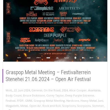
Graspop Metal Meeting – Festivalterrein
Stenehei 21.06.2024 – Open Air Festival
,
,
MotL
22. Juni 2024
General
,
On the Road
,
2024
,
Alice Cooper
,
Avantasia
,
Body Count
,
Bruce Dickinson
,
Corey Taylor
,
Deep Purple Extreme
,
Festival
,
FFDP
,
GMM
,
Graspop Metal Meeting
,
Hardcore
,
Heavy Metal
,
Juni
,
,
Megadeth
,
Metal
,
Open Air
,
Rock and Roll
,
Scoprions
,
Scorpions
,
Sommer