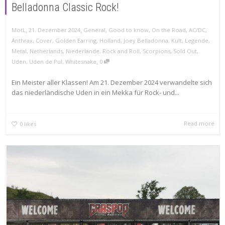
Belladonna Classic Rock!
,
,
MotL
21. Dezember 2024
General
,
Good to know
,
On the Road
,
AC/DC
,
Anthrax
,
Cover
,
Golden Earring
,
Holland
,
Joey Belladonna
,
Kult
,
Legende
,
Metal
,
Netherlands
,
Niederlande
,
Rock and Roll
,
Scorpions
,
Sold Out
,
,
Uden
,
Uden de Pul
,
Whitesnake
0
Ein Meister aller Klassen! Am 21. Dezember 2024 verwandelte sich
das niederländische Uden in ein Mekka für Rock- und...
Read more
0
likes