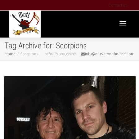
Contact us
Toggle
Tag Archive for: Scorpions
Home
Scorpions
schreib uns gerne
info@music-on-the-line.com
navigati