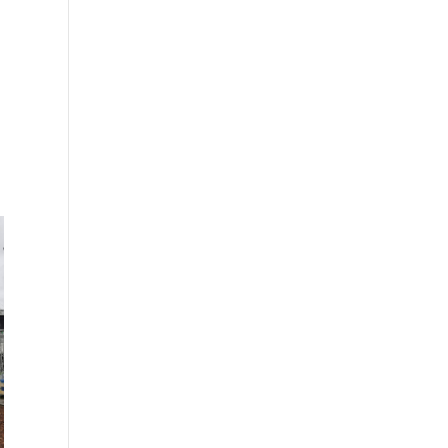
AC/DC- Messegelände
Hannover 31.07.2024 –
POWER UP Tour