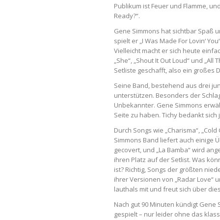
Publikum ist Feuer und Flamme, und
Ready?“.
Gene Simmons hat sichtbar Spaß un
spielt er „I Was Made For Lovin‘ Yo
Vielleicht macht er sich heute einf
„She“, „Shout It Out Loud“ und „All 
Setliste geschafft, also ein großes
Seine Band, bestehend aus drei jun
unterstützen. Besonders der Schlag
Unbekannter. Gene Simmons erwähnt
Seite zu haben. Tichy bedankt sich 
Durch Songs wie „Charisma“, „Cold 
Simmons Band liefert auch einige 
gecovert, und „La Bamba“ wird ange
ihren Platz auf der Setlist. Was 
ist? Richtig, Songs der größten nie
ihrer Versionen von „Radar Love“ un
lauthals mit und freut sich über di
Nach gut 90 Minuten kündigt Gene S
gespielt – nur leider ohne das klass