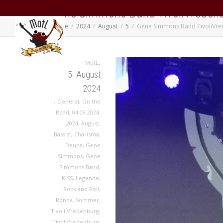
Gene Simmons Band TivoliVreden
Home
2024
August
5
Gene Simmons Band TivoliVre
,
MotL
5. August
2024
,
General
,
On the
Road
,
04.08.2024
,
2024
,
August
,
Bassist
,
Charisma
,
Deuce
,
Gene
Simmons
,
Gene
Simmons Band
,
KISS
,
Legende
,
Rock and Roll
,
Ronda
,
Sommer
,
Tivoli Vredenburg
,
TivoliVredenburg
,