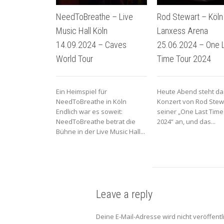
NeedToBreathe – Live
Rod Stewart – Köln
Music Hall Köln
Lanxess Arena
14.09.2024 – Caves
25.06.2024 – One 
World Tour
Time Tour 2024
Ein Heimspiel für
Heute Abend steht das
NeedToBreathe in Köln
Konzert von Rod Stew
Endlich war es soweit:
seiner „One Last Time
NeedToBreathe betrat die
2024“ an, und das...
Bühne in der Live Music Hall...
Leave a reply
Deine E-Mail-Adresse wird nicht veröffentli