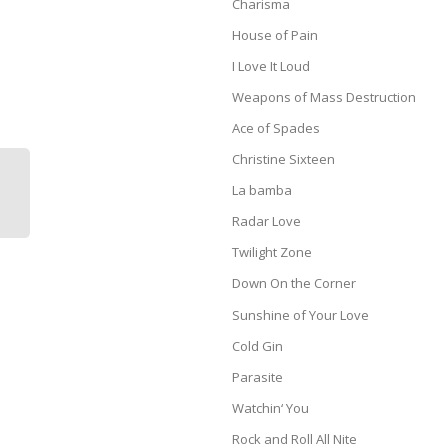
Charisma
House of Pain
I Love It Loud
Weapons of Mass Destruction
Ace of Spades
Christine Sixteen
La bamba
Radar Love
Twilight Zone
Down On the Corner
Sunshine of Your Love
Cold Gin
Parasite
Watchin‘ You
Rock and Roll All Nite