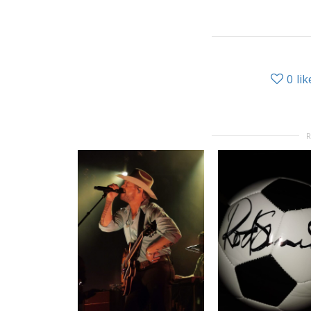
0
lik