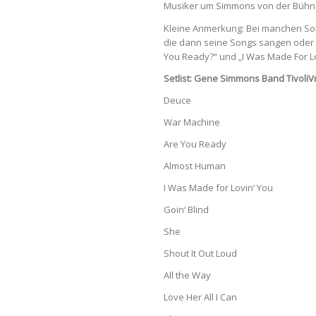
Musiker um Simmons von der Bühne,
Kleine Anmerkung: Bei manchen So
die dann seine Songs sangen oder 
You Ready?“ und „I Was Made For Lo
Setlist: Gene Simmons Band Tivoli
Deuce
War Machine
Are You Ready
Almost Human
I Was Made for Lovin‘ You
Goin‘ Blind
She
Shout It Out Loud
All the Way
Love Her All I Can