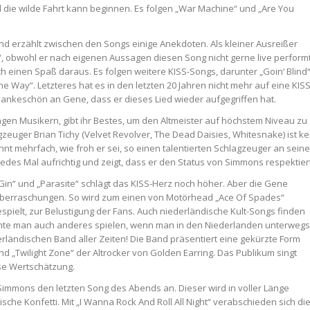
 die wilde Fahrt kann beginnen. Es folgen „War Machine“ und „Are You
d erzählt zwischen den Songs einige Anekdoten. Als kleiner Ausreißer
u“, obwohl er nach eigenen Aussagen diesen Song nicht gerne live performt
ach einen Spaß daraus. Es folgen weitere KISS-Songs, darunter „Goin‘ Blind“
The Way“. Letzteres hat es in den letzten 20 Jahren nicht mehr auf eine KISS
 Dankeschön an Gene, dass er dieses Lied wieder aufgegriffen hat.
gen Musikern, gibt ihr Bestes, um den Altmeister auf höchstem Niveau zu
zeuger Brian Tichy (Velvet Revolver, The Dead Daisies, Whitesnake) ist ke
 mehrfach, wie froh er sei, so einen talentierten Schlagzeuger an seine
jedes Mal aufrichtig und zeigt, dass er den Status von Simmons respektiert
Gin“ und „Parasite“ schlägt das KISS-Herz noch höher. Aber die Gene
Überraschungen. So wird zum einen von Motörhead „Ace Of Spades“
spielt, zur Belustigung der Fans. Auch niederländische Kult-Songs finden
könnte man auch anderes spielen, wenn man in den Niederlanden unterwegs
derländischen Band aller Zeiten! Die Band präsentiert eine gekürzte Form
d „Twilight Zone“ der Altrocker von Golden Earring. Das Publikum singt
ese Wertschätzung.
immons den letzten Song des Abends an. Dieser wird in voller Länge
ische Konfetti. Mit „I Wanna Rock And Roll All Night“ verabschieden sich di