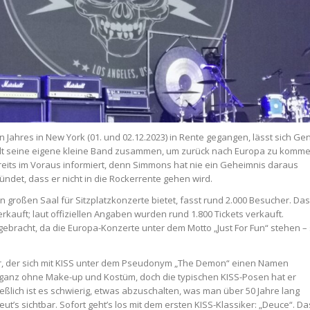
 Jahres in New York (01. und 02.12.2023) in Rente gegangen, lässt sich Ge
ellt seine eigene kleine Band zusammen, um zurück nach Europa zu komme
eits im Voraus informiert, denn Simmons hat nie ein Geheimnis daraus
ndet, dass er nicht in die Rockerrente gehen wird.
n großen Saal für Sitzplatzkonzerte bietet, fasst rund 2.000 Besucher. Das
erkauft; laut offiziellen Angaben wurden rund 1.800 Tickets verkauft.
gebracht, da die Europa-Konzerte unter dem Motto „Just For Fun“ stehen –
ker, der sich mit KISS unter dem Pseudonym „The Demon“ einen Namen
 ganz ohne Make-up und Kostüm, doch die typischen KISS-Posen hat er
eßlich ist es schwierig, etwas abzuschalten, was man über 50 Jahre lang
eut’s sichtbar. Sofort geht’s los mit dem ersten KISS-Klassiker: „Deuce“. Da