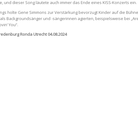
 und dieser Song läutete auch immer das Ende eines KISS-Konzerts ein.
ngs holte Gene Simmons zur Verstärkung bevorzugt Kinder auf die Bühne
als Backgroundsänger und -sängerinnen agierten, beispielsweise bei „Ar
vin‘ You“.
Vredenburg Ronda Utrecht 04.08.2024