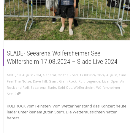
SLADE- Seearena Wölfersheimer See
Wölfersheim 17.08.2024 – Slade Live 2024
,
,
MotL
18. August 2024
General
,
On the Road
,
17.08.2024
,
2024
,
August
,
Cum
Feel The Noize
,
Dave Hill
,
Glam
,
Glam Rock
,
Kult
,
Legende
,
Live
,
Open Air
,
Rock and Roll
,
Seearena
,
Slade
,
Sold Out
,
Wölfersheim
,
Wölfersheimer
,
See
0
KULTROCK vom Feinsten: Vom Wetter her stand das Konzert heute
leider unter keinem guten Stern. Die Wetteraussichten hatten
bereits...