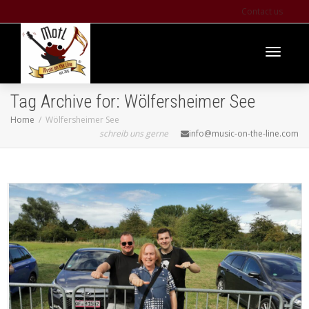
Contact us
Toggle
Tag Archive for: Wölfersheimer See
Home
Wölfersheimer See
schreib uns gerne
info@music-on-the-line.com
navigati