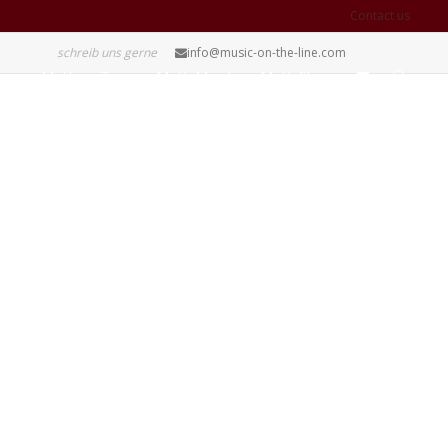
Contact us
schreib uns gerne
info@music-on-the-line.com
MotL on Tour
MotL Merch
MotL Shop