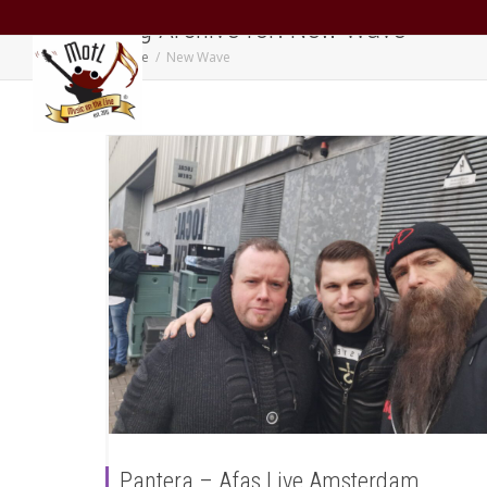
Tag Archive for: New Wave
Home
New Wave
Pantera – Afas Live Amsterdam