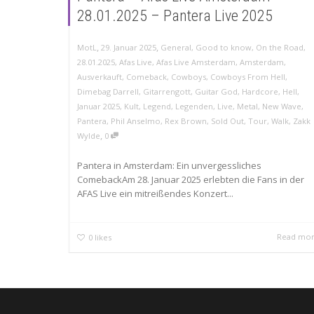
28.01.2025 – Pantera Live 2025
,
,
MotL
29. Januar 2025
General
,
Good to know
,
On the Road
,
28.01.2025
,
Afas Live
,
Afas Live Amsterdam
,
Amsterdam
,
Ausverkauft
,
Comeback
,
Cowboys
,
Cowboys From Hell
,
Dimebag Darrell
,
Gitarrengott
,
Guitar God
,
Hardcore
,
Hell
,
Januar 2025
,
Kult
,
Legend
,
Legenden
,
Live
,
Metal
,
New Wave
,
Pantera
,
Phil Anselmo
,
Rex Brown
,
Sold Out
,
Tour
,
Walk
,
Zakk
,
Wylde
0
Pantera in Amsterdam: Ein unvergessliches
ComebackAm 28. Januar 2025 erlebten die Fans in der
AFAS Live ein mitreißendes Konzert...
Read mo
0
likes