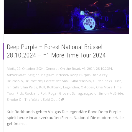
Deep Purple – Forest National Brüssel
28.10.2024 – =1 More Time Tour 2024
,
,
MotL
29. Oktober 2024
General
,
On the Road
,
=1
,
2024
,
28.10.2024
,
Ausverkauft
,
Belgien
,
Belgium
,
Brüssel
,
Deep Purple
,
Don Airey
,
Drumsolo
,
Drumsticks
,
Forest National
,
Gitarrensolo
,
Guitar Picks
,
Hush
,
Ian Gillan
,
Ian Paice
,
Kult
,
Kultband
,
Legenden
,
Oktober
,
One More Time
Tour
,
Pick
,
Rock and Roll
,
Roger Glover
,
Schlagzeugsolo
,
Simon McBride
,
,
Smoke On The Water
,
Sold Out
0
Kult-Rockbands geben Vollgas Die legendäre Band Deep Purple
spielt heute im ausverkauften Forest National. Die moderne Halle
gehört mit...