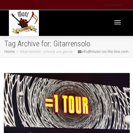
Contact us
Toggle
Tag Archive for: Gitarrensolo
Home
Gitarrensolo
schreib uns gerne
info@music-on-the-line.com
navigati