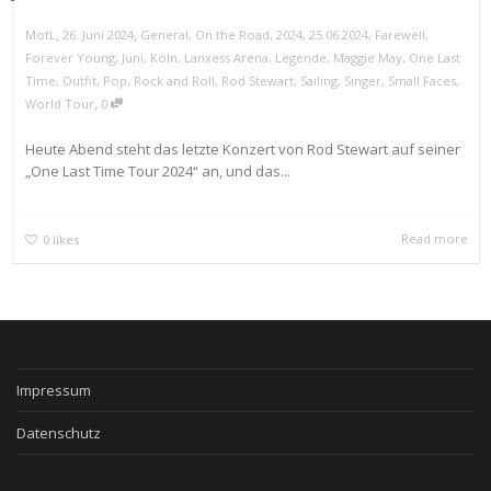
,
,
MotL
26. Juni 2024
General
,
On the Road
,
2024
,
25.06.2024
,
Farewell
,
Forever Young
,
Juni
,
Köln
,
Lanxess Arena
,
Legende
,
Maggie May
,
One Last
Time
,
Outfit
,
Pop
,
Rock and Roll
,
Rod Stewart
,
Sailing
,
Singer
,
Small Faces
,
,
World Tour
0
Heute Abend steht das letzte Konzert von Rod Stewart auf seiner
„One Last Time Tour 2024“ an, und das...
Read more
0
likes
Impressum
Datenschutz