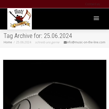
Contact us
Toggle
Tag Archive for: 25.06.2024
Home
25.06.2024
schreib uns gerne
info@music-on-the-line.com
navigati