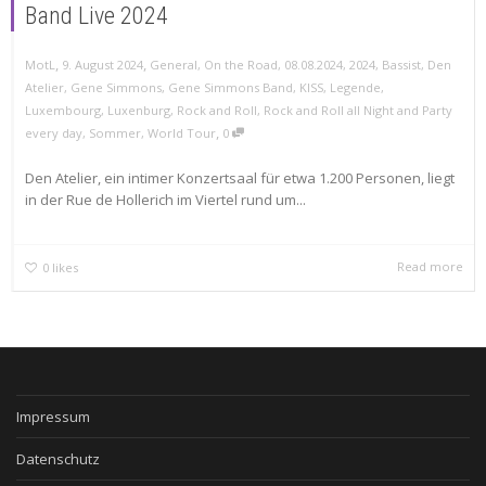
Band Live 2024
,
,
MotL
9. August 2024
General
,
On the Road
,
08.08.2024
,
2024
,
Bassist
,
Den
Atelier
,
Gene Simmons
,
Gene Simmons Band
,
KISS
,
Legende
,
Luxembourg
,
Luxenburg
,
Rock and Roll
,
Rock and Roll all Night and Party
,
every day
,
Sommer
,
World Tour
0
Den Atelier, ein intimer Konzertsaal für etwa 1.200 Personen, liegt
in der Rue de Hollerich im Viertel rund um...
Read more
0
likes
Impressum
Datenschutz