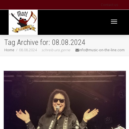
Contact us
Toggle
Tag Archive for: 08.08.2024
Home
08.08.2024
schreib uns gerne
info@music-on-the-line.com
navigati